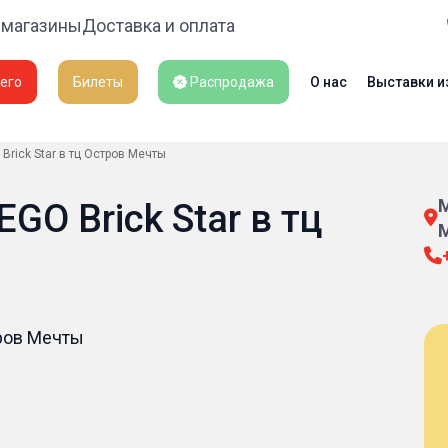
 магазины
Доставка и оплата
его
Билеты
Распродажа
О нас
Выставки и
Brick Star в тц Остров Мечты
М
GO Brick Star в тц
М