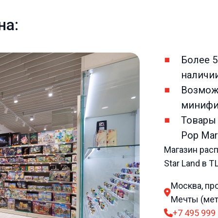
на:
Более 5
наличи
Возмож
минифи
Товары 
Pop Mart
Магазин расп
Star Land в 
Москва, пр
Мечты (мет
+7 495 999