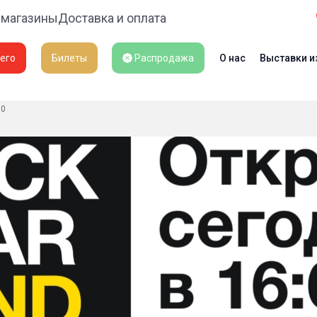
 магазины
Доставка и оплата
его
Билеты
Распродажа
О нас
Выставки и
00