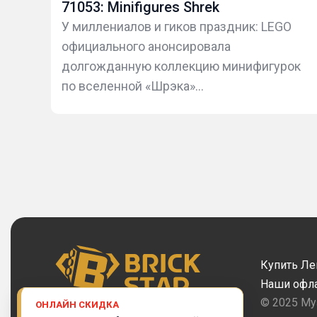
и:
71053: Minifigures Shrek
У миллениалов и гиков праздник: LEGO
официального анонсировала
ров
долгожданную коллекцию минифигурок
ли:
по вселенной «Шрэка»...
Купить Ле
Наши офл
© 2025 Му
ОНЛАЙН СКИДКА