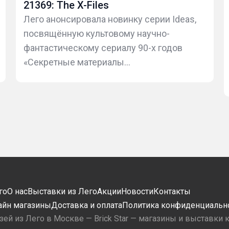
21369: The X-Files
Лего анонсировала новинку серии Ideas,
посвящённую культовому научно-
фантастическому сериалу 90-х годов
«Секретные материалы...
го
О нас
Выставки из Лего
Акции
Новости
Контакты
айн магазины
Доставка и оплата
Политика конфиденциальн
зей из Лего в Москве — Brick Star — магазины и выставки 