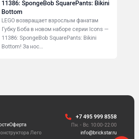
11386: SpongeBob SquarePants: Bikini
Нов
Bottom
авт
113
LEGO возвращает взрослым фанатам
Губку Боба в новом наборе серии Icons —
Поп
11386: SpongeBob SquarePants: Bikini
поп
Bottom! За нос...
для
леге
+7 495 999 8558
ости
Оферта
Пн. - Вс. 10:00-22:00
конструктора Лего
info@brickstar.ru