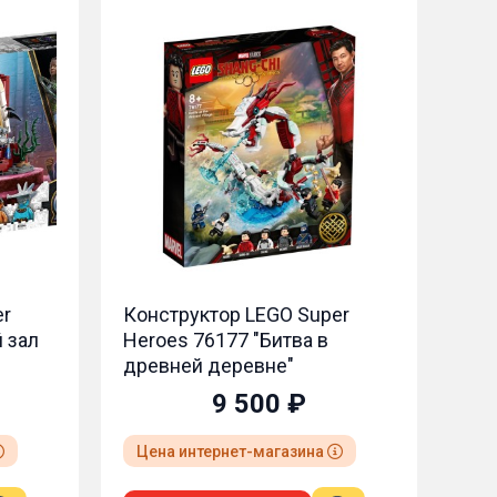
per
Конструктор LEGO Super
Ко
в
Heroes 76258 "Сборная
He
фигура Капитан Америка"
Че
го
6 900 ₽
Цена интернет-магазина
Ц