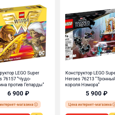
труктор LEGO Super
Конструктор LEGO Su
es 76213 "Тронный зал
Heroes 76177 "Битва 
ля Нэмора"
древней деревне"
5 900 ₽
9 500 ₽
а интернет-магазина
Цена интернет-магазина