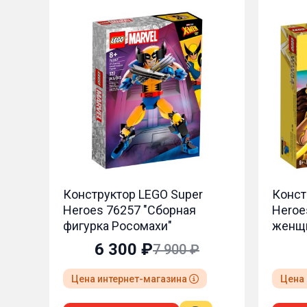
r
Конструктор LEGO Super
Конс
Heroes 76157 "Чудо-
Hero
женщина против Гепарды"
коро
6 900 ₽
Цена интернет-магазина
Цен