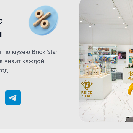
с
и
 по музею Brick Star
за визит каждой
код