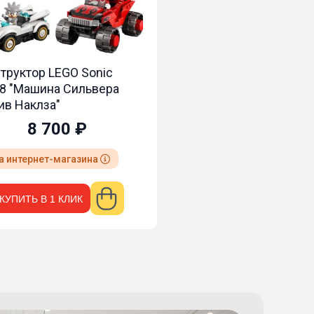
труктор LEGO Sonic
8 "Машина Сильвера
ив Наклза"
8 700 ₽
а интернет-магазина
КУПИТЬ В 1 КЛИК