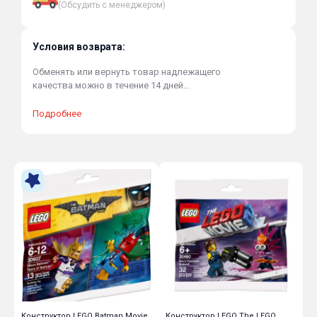
(Обсудить с менеджером)
Условия возврата:
Обменять или вернуть товар надлежащего
качества можно в течение 14 дней...
Подробнее
2
Конструктор LEGO Batman Movie
Конструктор LEGO The LEGO
К