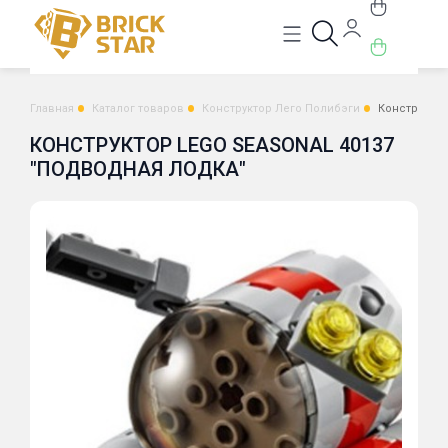
Главная
Каталог товаров
Конструктор Лего Полибэги
Конструктор
КОНСТРУКТОР LEGO SEASONAL 40137
"ПОДВОДНАЯ ЛОДКА"