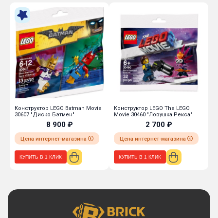
Конструктор LEGO Batman Movie
Конструктор LEGO The LEGO
К
30607 "Диско Бэтмен"
Movie 30460 "Ловушка Рекса"
3
8 900 ₽
2 700 ₽
Цена интернет-магазина
Цена интернет-магазина
КУПИТЬ В 1 КЛИК
КУПИТЬ В 1 КЛИК