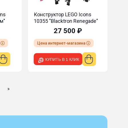
ons
Конструктор LEGO Icons
м"
10355 "Blacktron Renegade"
27 500 ₽
а
Цена интернет-магазина
КУПИТЬ В 1 КЛИК
»