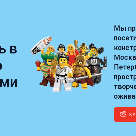
Мы пр
посет
ь в
констр
Москв
о
Петер
простр
ами
творче
ожива
КУ