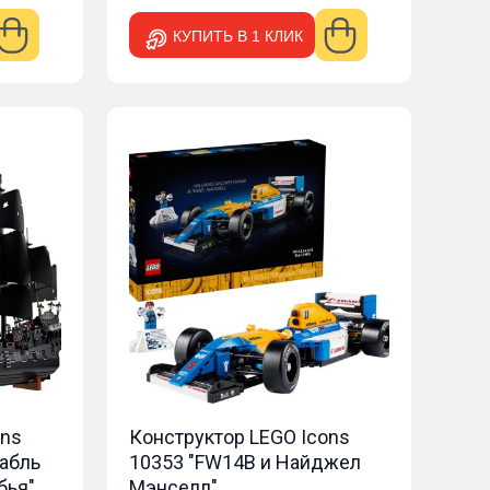
КУПИТЬ В 1 КЛИК
ons
Конструктор LEGO Icons
рабль
10353 "FW14B и Найджел
бья"
Мэнселл"