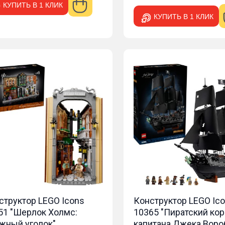
КУПИТЬ В 1 КЛИК
КУПИТЬ В 1 КЛИК
структор LEGO Icons
Конструктор LEGO Ic
51 "Шерлок Холмс:
10365 "Пиратский ко
жный уголок"
капитана Джека Воро