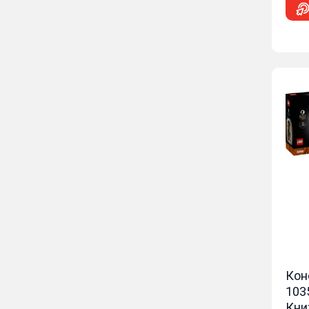
Кон
103
Кни